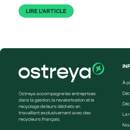
LIRE L'ARTICLE
IN
À p
Déc
Ostreya accompagne les entreprises
dans la gestion, la revalorisation et le
Déc
recyclage de leurs déchets en
travaillant exclusivement avec des
Le 
recycleurs français.
Nou