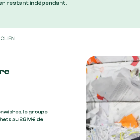
 en restant indépendant.
CILIEN
ère
nwishes, le groupe
chets au 28 M€ de