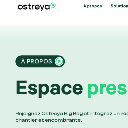
À propos
Solution
À PROPOS
Espace
pres
Rejoignez Ostreya Big Bag et intégrez un r
chantier et encombrants.