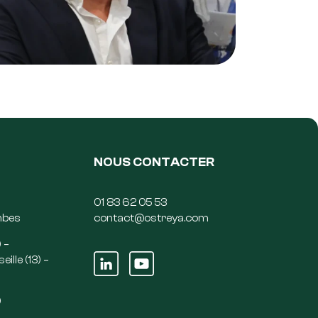
NOUS CONTACTER
01 83 62 05 53
mbes
contact@ostreya.com
 –
ille (13) –
)