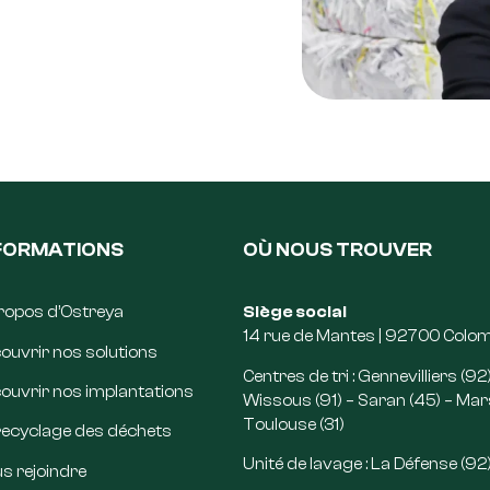
FORMATIONS
OÙ NOUS TROUVER
ropos d’Ostreya
Siège social
14 rue de Mantes | 92700 Colo
ouvrir nos solutions
Centres de tri : Gennevilliers (92)
ouvrir nos implantations
Wissous (91) – Saran (45) – Marse
Toulouse (31)
recyclage des déchets
Unité de lavage : La Défense (92
s rejoindre