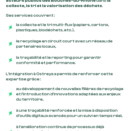
acteurs publics des Bouches-du-Rhône
dans
la
collecte, le tri et la valorisation des déchets
.
Ses services couvrent :
la collecte et le tri multi-flux (papiers, cartons,
plastiques, biodéchets, etc.),
le recyclage en circuit court avec un réseau de
partenaires locaux,
la traçabilité et le reporting pour garantir
conformité et performance.
L’intégration à Ostreya a permis de renforcer cette
expertise grâce :
au développement de nouvelles filières de recyclage
et l’introduction d’innovations adaptées aux enjeux
du territoire,
à une traçabilité renforcée et la mise à disposition
d’outils digitaux avancés pour un suivi en temps réel,
à l’amélioration continue de processus déjà