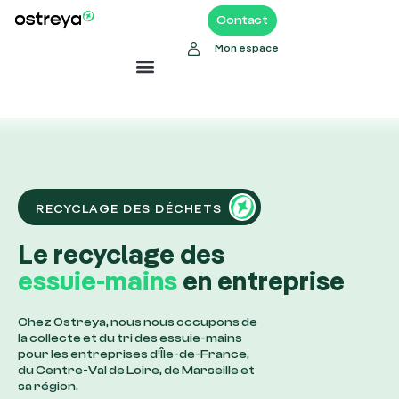
Contact
Mon espace
RECYCLAGE DES DÉCHETS
Le recyclage des
essuie-mains
en entreprise
Chez Ostreya, nous nous occupons de
la collecte et du tri des essuie-mains
pour les entreprises d’Île-de-France,
du Centre-Val de Loire, de Marseille et
sa région.