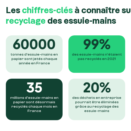
Les
chiffres-clés
à connaître su
recyclage
des essuie-mains
60000
99
%
tonnes d’essuie-mains en
des essuie-mains n’étaient
papier sont jetés chaque
pas recyclés en 2021
année en France
35
20
%
millions d’essuie-mains en
des déchets en entreprise
papier sont désormais
pourrait être éliminées
recyclés chaque mois en
grâce au recyclage des
France
essuie-mains