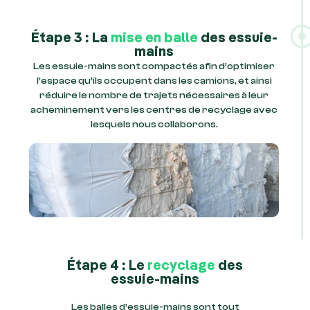
Étape 3 : La
mise en balle
des essuie-
mains
Les essuie-mains sont compactés afin d’optimiser
l’espace qu’ils occupent dans les camions, et ainsi
réduire le nombre de trajets nécessaires à leur
acheminement vers les centres de recyclage avec
lesquels nous collaborons.
Étape 4 : Le
recyclage
des
essuie-mains
Les balles d’essuie-mains sont tout