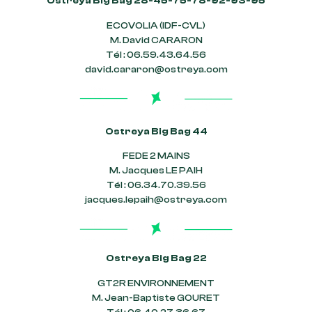
Ostreya Big Bag 28-45-75-78-92-93-95
ECOVOLIA (IDF-CVL)
M. David CARARON
Tél : 06.59.43.64.56
david.cararon@ostreya.com
Ostreya Big Bag 44
FEDE 2 MAINS
M. Jacques LE PAIH
Tél : 06.34.70.39.56
jacques.lepaih@ostreya.com
Ostreya Big Bag 22
GT2R ENVIRONNEMENT
M. Jean-Baptiste GOURET