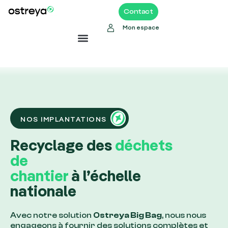
Contact
Mon espace
NOS IMPLANTATIONS
Recyclage des
déchets
de
chantier
à l’échelle
nationale
Avec notre solution
Ostreya Big Bag
, nous nous
engageons à fournir des solutions complètes et