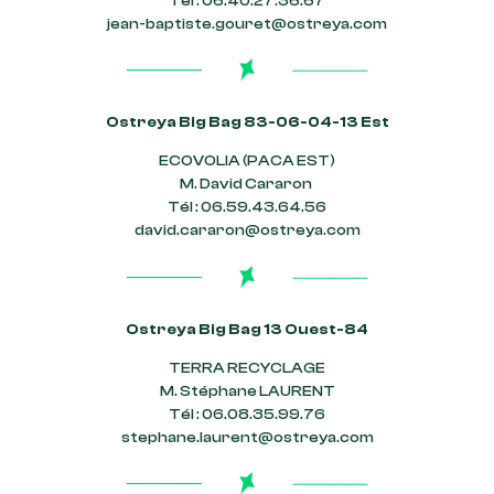
Tél : 06.40.27.36.67
jean-baptiste.gouret@ostreya.com
Ostreya Big Bag 83-06-04-13 Est
ECOVOLIA (PACA EST)
M. David Cararon
Tél : 06.59.43.64.56
david.cararon@ostreya.com
Ostreya Big Bag 13 Ouest-84
TERRA RECYCLAGE
M. Stéphane LAURENT
Tél : 06.08.35.99.76
stephane.laurent@ostreya.com