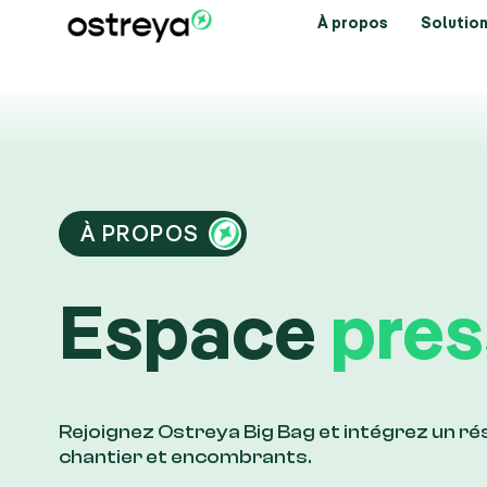
À propos
Solution
À PROPOS
Espace
pres
Rejoignez Ostreya Big Bag et intégrez un r
chantier et encombrants.