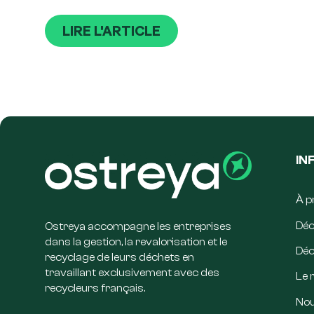
LIRE L'ARTICLE
IN
À p
Déc
Ostreya accompagne les entreprises
dans la gestion, la revalorisation et le
Déc
recyclage de leurs déchets en
travaillant exclusivement avec des
Le 
recycleurs français.
Nou