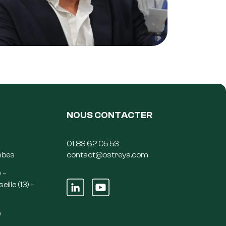
NOUS CONTACTER
01 83 62 05 53
mbes
contact@ostreya.com
 –
ille (13) –
)