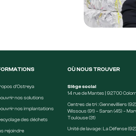
FORMATIONS
OÙ NOUS TROUVER
ropos d’Ostreya
Siège social
14 rue de Mantes | 92700 Colo
ouvrir nos solutions
Centres de tri : Gennevilliers (92)
ouvrir nos implantations
Wissous (91) – Saran (45) – Marse
Toulouse (31)
recyclage des déchets
Unité de lavage : La Défense (92
s rejoindre