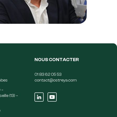
NOUS CONTACTER
01 83 62 05 53
mbes
contact@ostreya.com
 –
ille (13) –
)