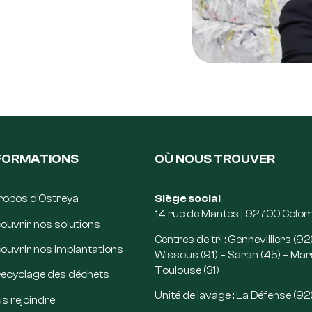
FORMATIONS
OÙ NOUS TROUVER
ropos d’Ostreya
Siège social
14 rue de Mantes | 92700 Colo
ouvrir nos solutions
Centres de tri : Gennevilliers (92)
ouvrir nos implantations
Wissous (91) – Saran (45) – Marse
Toulouse (31)
recyclage des déchets
Unité de lavage : La Défense (92
s rejoindre