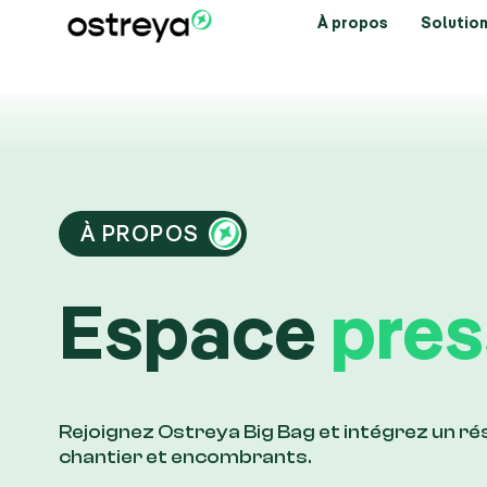
À propos
Solution
À PROPOS
Espace
pres
Rejoignez Ostreya Big Bag et intégrez un r
chantier et encombrants.