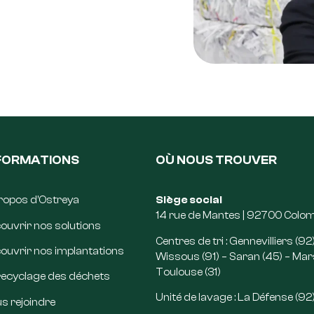
FORMATIONS
OÙ NOUS TROUVER
ropos d’Ostreya
Siège social
14 rue de Mantes | 92700 Colo
ouvrir nos solutions
Centres de tri : Gennevilliers (92)
ouvrir nos implantations
Wissous (91) – Saran (45) – Marse
Toulouse (31)
recyclage des déchets
Unité de lavage : La Défense (92
s rejoindre