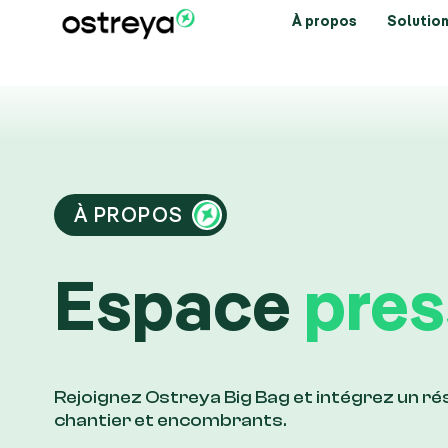
À propos
Solution
À PROPOS
Espace
pres
Rejoignez Ostreya Big Bag et intégrez un r
chantier et encombrants.