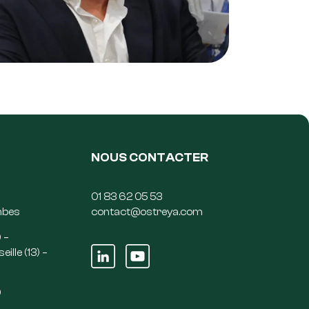
NOUS CONTACTER
01 83 62 05 53
mbes
contact@ostreya.com
 –
ille (13) –
)