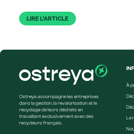
LIRE L'ARTICLE
IN
À p
Déc
Ostreya accompagne les entreprises
dans la gestion, la revalorisation et le
Déc
recyclage de leurs déchets en
travaillant exclusivement avec des
Le 
recycleurs français.
Nou