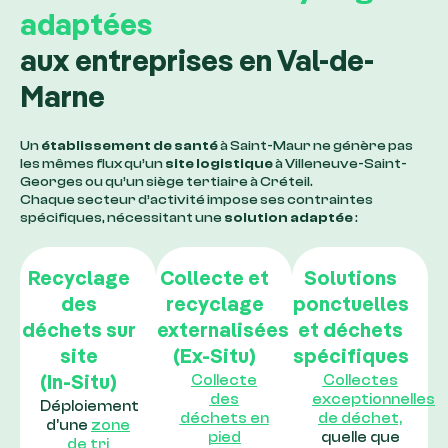
adaptées
aux entreprises en Val-de-
Marne
Un
établissement de santé
à Saint-Maur ne génère pas
les mêmes flux qu’un
site logistique
à Villeneuve-Saint-
Georges ou qu’un siège tertiaire à Créteil.
Chaque secteur d’activité impose ses contraintes
spécifiques, nécessitant une
solution adaptée
:
Recyclage
Collecte et
Solutions
des
recyclage
ponctuelles
déchets sur
externalisées
et déchets
site
(Ex-Situ)
spécifiques
Collecte
Collectes
(In-Situ)
des
exceptionnelles
Déploiement
déchets en
de déchet,
d’une
zone
pied
quelle que
de tri