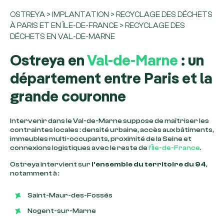
OSTREYA
>
IMPLANTATION
>
RECYCLAGE DES DÉCHETS
À PARIS ET EN ÎLE-DE-FRANCE
>
RECYCLAGE DES
DÉCHETS EN VAL-DE-MARNE
Ostreya en
Val-de-Marne
: un
département entre Paris et la
grande couronne
Intervenir dans le Val-de-Marne suppose de maîtriser les
contraintes locales : densité urbaine, accès aux bâtiments,
immeubles multi-occupants, proximité de la Seine et
connexions logistiques avec le reste de
l’Île-de-France
.
Ostreya intervient sur
l’ensemble du territoire du 94
,
notamment à :
Saint-Maur-des-Fossés
Nogent-sur-Marne