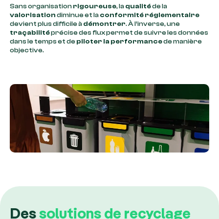
Sans organisation
rigoureuse
, la
qualité
de la
valorisation
diminue et la
conformité réglementaire
devient plus difficile à
démontrer
. À l’inverse, une
traçabilité
précise des flux permet de suivre les données
dans le temps et de
piloter la performance
de manière
objective.
Des
solutions de recyclage