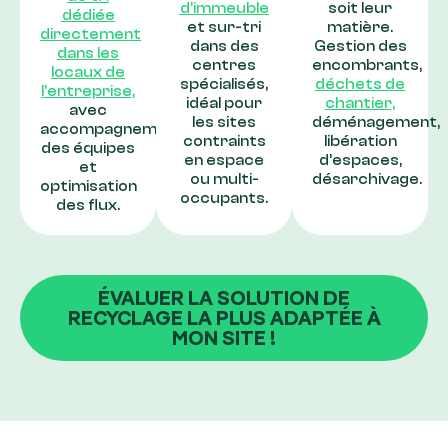
d’immeuble
soit leur
dédiée
et sur-tri
matière.
directement
dans des
Gestion des
dans les
centres
encombrants,
locaux de
spécialisés,
déchets de
l’entreprise,
idéal pour
chantier,
avec
les sites
déménagement,
accompagnement
contraints
libération
des équipes
en espace
d’espaces,
et
ou multi-
désarchivage.
optimisation
occupants.
des flux.
ÉVALUER LA SOLUTION DE
RECYCLAGE LA PLUS ADAPTÉE À
MON SITE !