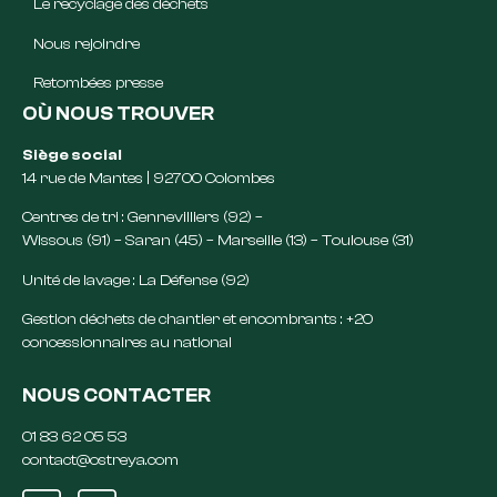
Le recyclage des déchets
Nous rejoindre
Retombées presse
OÙ NOUS TROUVER
Siège social
14 rue de Mantes | 92700 Colombes
Centres de tri : Gennevilliers (92) –
Wissous (91) – Saran (45) – Marseille (13) – Toulouse (31)
Unité de lavage : La Défense (92)
Gestion déchets de chantier et encombrants : +20
concessionnaires au national
NOUS CONTACTER
01 83 62 05 53
contact@ostreya.com