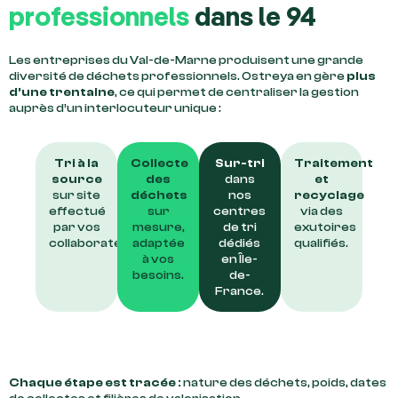
professionnels
dans le 94
Les entreprises du Val-de-Marne produisent une grande
diversité de déchets professionnels. Ostreya en gère
plus
d’une trentaine
, ce qui permet de centraliser la gestion
auprès d’un interlocuteur unique :
Tri à la
Collecte
Sur-tri
Traitement
source
des
dans
et
sur site
déchets
nos
recyclage
effectué
sur
centres
via des
par vos
mesure,
de tri
exutoires
collaborateurs.
adaptée
dédiés
qualifiés.
à vos
en Île-
besoins.
de-
France.
Chaque étape est tracée :
nature des déchets, poids, dates