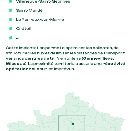
Villeneuve-Saint-Georges
Saint-Mandé
Le Perreux-sur-Marne
Créteil
…
Cette implantation permet d’optimiser les collectes, de
structurer les flux et de limiter les distances de transport
vers nos
centres de tri franciliens (Gennevilliers,
Wissous)
. La proximité territoriale assure une
réactivité
opérationnelle
sur les imprévus.