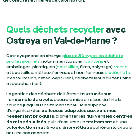
de collectes et filières de valorisation.
Quels déchets recycler
avec
Ostreya en Val-de-Marne ?
Ostreya prend en charge
plus de 30 types de déchets
professionnels,
notamment : papier,
cartons
et
emballages, plastiques (
bouteilles,
films, polybags),
verre
et bouteilles, métaux ferreux et non ferreux,
biodéchets
(restauration, cafés, capsules), déchets issus du tertiaire
et des chantier).
La gestion des déchets doit être structurée sur
l’ensemble du cycle
, depuis la mise en place du tri à la
source jusqu’au traitement final. Cela suppose
d’organiser des
collectes adaptées aux volumes
réellement produits
, d’orienter les flux vers les
centres
de tri spécialisés
, puis d’assurer un
traitement
et une
valorisation matière ou énergétique
cohérents avec la
nature des déchets.