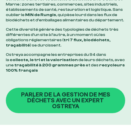
Marne : zones tertiaires, commerces, sites industriels,
établissements de santé, restauration et logistique. Sans
oublier le
MIN de Rungis
, qui pèse lourd dans les flux de
biodéchets et d’emballages alimentaires du département.
Cette diversité génère des typologies de déchets très
différentes d’un site à l’autre, à un moment où les
obligations réglementaires (
tri 7 flux, biodéchets,
traçabilité
) se durcissent.
Ostreya accompagne les entreprises du 94 dans
la
collecte, le tri et la valorisation
de leurs déchets, avec
une
traçabilité à 200 grammes près
et des
recycleurs
100% français
PARLER DE LA GESTION DE MES
DÉCHETS AVEC UN EXPERT
OSTREYA